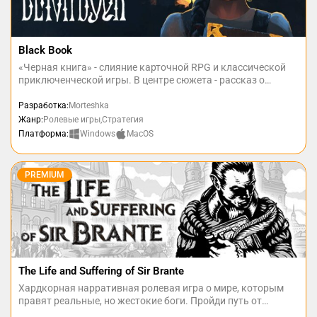
Black Book
«Черная книга» - слияние карточной RPG и классической
приключенческой игры. В центре сюжета - рассказ о
молодой колдунье, борющейся за спасение своего
погибшего возлюбленного. Погрузитесь в загадочный мир
Разработка:
Morteshka
русских сказок - и раскройте тайны, скрывающиеся во
Жанр:
Ролевые игры,Стратегия
тьме.
Windows
MacOS
Платформа:
PREMIUM
The Life and Suffering of Sir Brante
Хардкорная нарративная ролевая игра о мире, которым
правят реальные, но жестокие боги. Пройди путь от
рождения до смерти, где каждый выбор имеет свою цену и