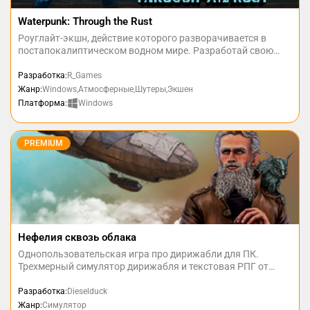
Waterpunk: Through the Rust
Роуглайт-экшн, действие которого разворачивается в
постапокалиптическом водном мире. Разработай свою
стратегию, выбирая, какие способности проявляются днем,
а какие - ночью!
Разработка:
R_Games
Жанр:
Windows,Атмосферные,Шутеры,Экшен
Windows
Платформа:
PREMIUM
Нефелия сквозь облака
Однопользовательская игра про дирижабли для ПК.
Трехмерный симулятор дирижабля и текстовая РПГ от
лица его капитана, которым, кстати, станете вы. Стимпанк
и дизельпанк в мире фантастического будущего.
Разработка:
Dieselduck
Жанр:
Симулятор