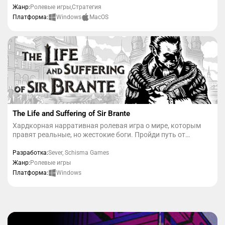
русских сказок - и раскройте тайны, скрывающиеся во
Жанр:
Ролевые игры,Стратегия
тьме.
Windows
MacOS
Платформа:
The Life and Suffering of Sir Brante
Хардкорная нарративная ролевая игра о мире, которым
правят реальные, но жестокие боги. Пройди путь от
рождения до смерти, где каждый выбор имеет свою цену и
ведет к необратимым последствиям. Станешь ли ты
Разработка:
Sever, Schisma Games
инквизитором, судьей или бунтарем? Выбор за тобой!
Жанр:
Ролевые игры
Windows
Платформа: