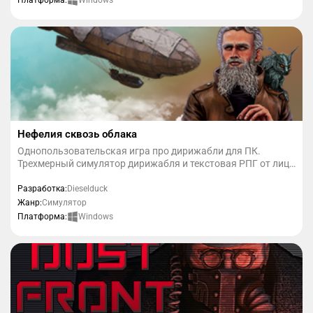
Платформа:
Нефелия сквозь облака
Однопользовательская игра про дирижабли для ПК.
Трехмерный симулятор дирижабля и текстовая РПГ от лица
его капитана, которым, кстати, станете вы. Стимпанк и
дизельпанк в мире фантастического будущего.
Разработка:
Dieselduck
Жанр:
Симулятор
Windows
Платформа: