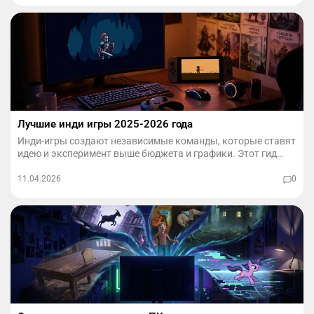
Лучшие инди игры 2025-2026 года
Инди‑игры создают независимые команды, которые ставят
идею и эксперимент выше бюджета и графики. Этот гид
помогает быстро выбрать, во что поиграть в 2025 году: от
свежих релизов до «золотой классики» инди.
11.04.2026
0