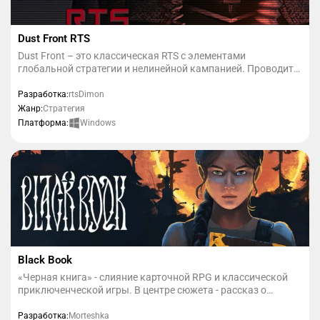
Dust Front RTS
Dust Front – это классическая RTS с элементами
глобальной стратегии и нелинейной кампанией. Проводите
стратегические манёвры, заваливайте своих врагов
пушечным мясом или втопчите их в каменный век
Разработка:
rtsDimon
ковровыми бомбардировками на безжизненных полях
Жанр:
Стратегия
пыльного фронта.
Windows
Платформа:
Black Book
«Черная книга» - слияние карточной RPG и классической
приключенческой игры. В центре сюжета - рассказ о
молодой колдунье, борющейся за спасение своего
погибшего возлюбленного. Погрузитесь в загадочный мир
Разработка:
Morteshka