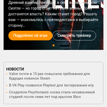
Древний вампир приходит в себя в современном
Сиэтле — но город стоит на грани войны. Кому
достанется власть? Каким станет город? Решать
вам — знакомьтесь с претендентами и выбирайте
сторону…
Подробнее об игре
Смотреть трейлер
НОВОСТИ
Valve почти в 15 раз повысила требования для
будущих новинок Steam
В VK Play появился Playtest для тестирования игр
Создатели Psychonauts снова стали независимой
студией после семи лет под крылом Xbox