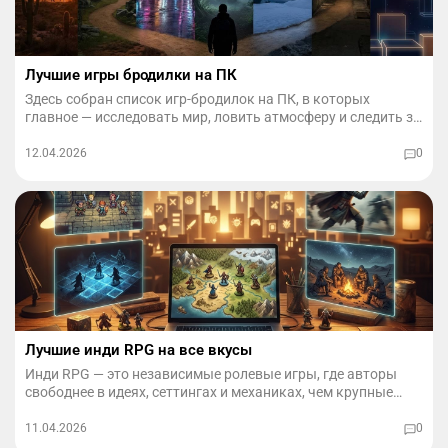
Лучшие игры бродилки на ПК
Здесь собран список игр-бродилок на ПК, в которых
главное — исследовать мир, ловить атмосферу и следить за
сюжетом, а не бесконечно гриндить.
12.04.2026
0
Лучшие инди RPG на все вкусы
Инди RPG — это независимые ролевые игры, где авторы
свободнее в идеях, сеттингах и механиках, чем крупные
студии. Здесь часто рождаются самые смелые
эксперименты с сюжетом, тактикой и прокачкой.
11.04.2026
0