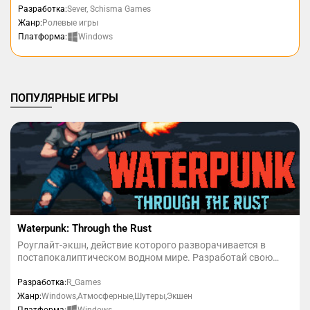
ведет к необратимым последствиям. Станешь ли ты
Разработка:
Sever, Schisma Games
инквизитором, судьей или бунтарем? Выбор за тобой!
Жанр:
Ролевые игры
Windows
Платформа:
ПОПУЛЯРНЫЕ ИГРЫ
Waterpunk: Through the Rust
Роуглайт-экшн, действие которого разворачивается в
постапокалиптическом водном мире. Разработай свою
стратегию, выбирая, какие способности проявляются днем,
а какие - ночью!
Разработка:
R_Games
Жанр:
Windows,Атмосферные,Шутеры,Экшен
Windows